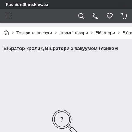
FashionShop.kiev.ua
Товари та послуги
Інтимні товари
Вібратори
Вібр
Вібратор кролик, Вібратори з вакуумом і язиком