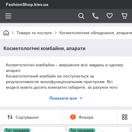
FashionShop.kiev.ua
Товари та послуги
Косметологічне обладнання, апарати
Косметологічні комбайни, апарати
Косметологічні комбайни – вирішення всіх завдань в одному
апараті
Косметологічний комбайн не поступається за
результативністю монофункціональним пристроям. Всі
моделі мають досить компактні габарити, за рахунок чого
можуть встановлюватися на пересувний візок косметолога,
Показати все
стіл або іншу поверхню. Найширший асортимент комбайнів
дозволяє кожному фахівцю підібрати необхідний функціонал.
Найчастіше кількість функцій у комбайнах варіюється від 3 до
9. Тому, купуючи всього один пристрій, ви зможете надавати
Сортування
0
Фільтри
практично повний спектр доглядових процедур: проводити
розпарювання шкіри, чищення, впровадження лікувальної
Топ продажів
Топ продажів