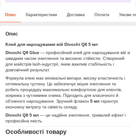
Опис
Характеристики
Доставка
Оплата
Умови п
Опис
Клей для нарощування вій Divochi Q8 5 мл
Divochi Q8 Glue
— професійний клей для нарощування вій зі
швидким часом зчеплення та високою стійкістю. Створений
для майстрів lash-індустрії, яким важливі стабільність і
довговічний результат.
Формула клею має мінімальні випари, високу еластичність і
оптимальну густину. Це забезпечує міцне зчеплення та
робить процедуру максимально комфортною для клієнтів,
зокрема з чутливими очима. Підходить для класичного й
об’ємного нарощування. Зручний флакон
5 мл
гарантує
економну витрату та свіжість складу.
Divochi Q8 5 мл
— це надійне зчеплення, тривалий ефект і
професійна якість.
Особливості товару