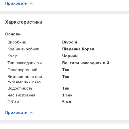
Приховати
Характеристики
Основні
Виробник
Divochi
Країна виробник
Південна Корея
Колір
Чорний
Тип накладних вій
Всі типи накладних вій
Гіпоалергенний
Так
Використання при
Так
контактних лінзах
Водостійкість
Так
Час висихання
1 сек
Об`єм
5 мл
Приховати