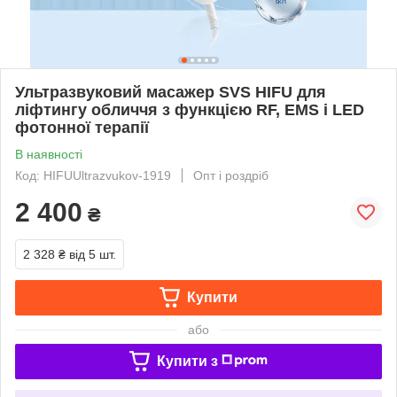
Ультразвуковий масажер SVS HIFU для
ліфтингу обличчя з функцією RF, EMS і LED
фотонної терапії
В наявності
Код: HIFUUltrazvukov-1919
Опт і роздріб
2 400
₴
2 328 ₴
від 5 шт.
Купити
або
Купити з