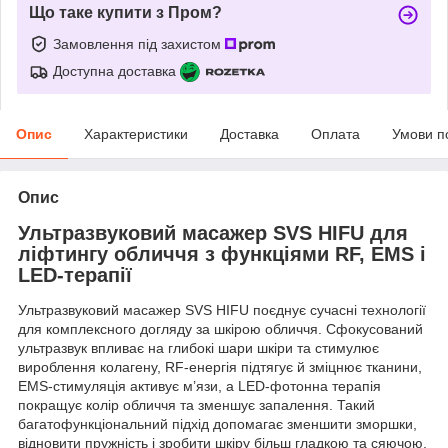
Що таке купити з Пром?
Замовлення під захистом
Доступна доставка
Опис
Характеристики
Доставка
Оплата
Умови п
Опис
Ультразвуковий масажер SVS HIFU для
ліфтингу обличчя з функціями RF, EMS і
LED-терапії
Ультразвуковий масажер SVS HIFU поєднує сучасні технології
для комплексного догляду за шкірою обличчя. Сфокусований
ультразвук впливає на глибокі шари шкіри та стимулює
вироблення колагену, RF-енергія підтягує й зміцнює тканини,
EMS-стимуляція активує м’язи, а LED-фотонна терапія
покращує колір обличчя та зменшує запалення. Такий
багатофункціональний підхід допомагає зменшити зморшки,
відновити пружність і зробити шкіру більш гладкою та сяючою.