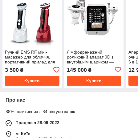
Ручний EMS RF міні-
Лімфодренажний
Апар
масажер для обличчя,
роликовий апарат 9D з
очищ
портативний прилад для
внутрішнім шариком —
6 в 
підтяжки та омолодження
вакуумна ліпосакція,
буль
3 500
145 000
12 
₴
₴
шкіри
масаж і моделювання
тера
фігури 360°
Купити
Купити
Про нас
88% позитивних з 84 відгуків за рік
Працює з 28.09.2022
м. Київ