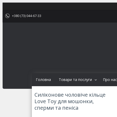
+380 (73) 044-67-33
Головна
Товари та послуги
Про нас
Силіконове чоловіче кільце
Love Toy для мошонки,
сперми та пеніса