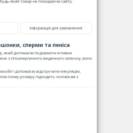
и будь-який товар не покидаючи сайту.
Інформація для замовлення
шонки, сперми та пеніса
р, який допомагає подовжити інтимне
ене з гіпоалергенного медичного силікону, воно
вообіг і допомагає відстрочити еякуляцію,
пактному розміру підходить чоловікам з