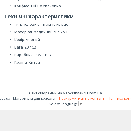
Конфіденційна упаковка.
Технічні характеристики
Тип: чоловіче інтимне кільце
Матеріал: медичний силікон
Колір: чорний
Вага: 20 г (±)
Виробник: LOVE TOY
Країна: Китай
Prom.ua
Сайт створений на маркетплейсі
FashionShop.kiev.ua - Материалы для красоты |
Поскаржитися на контент
|
Політика кон
Select Language
▼