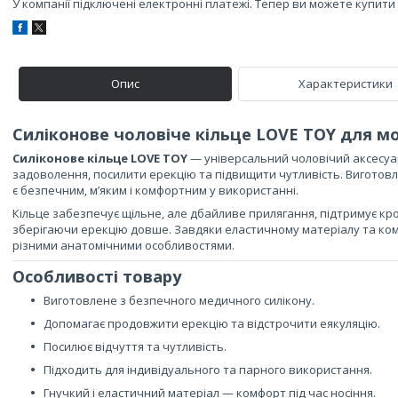
У компанії підключені електронні платежі. Тепер ви можете купит
Опис
Характеристики
Силіконове чоловіче кільце LOVE TOY для мо
Силіконове кільце LOVE TOY
— універсальний чоловічий аксесуа
задоволення, посилити ерекцію та підвищити чутливість. Виготовл
є безпечним, м’яким і комфортним у використанні.
Кільце забезпечує щільне, але дбайливе прилягання, підтримує кро
зберігаючи ерекцію довше. Завдяки еластичному матеріалу та ком
різними анатомічними особливостями.
Особливості товару
Виготовлене з безпечного медичного силікону.
Допомагає продовжити ерекцію та відстрочити еякуляцію.
Посилює відчуття та чутливість.
Підходить для індивідуального та парного використання.
Гнучкий і еластичний матеріал — комфорт під час носіння.