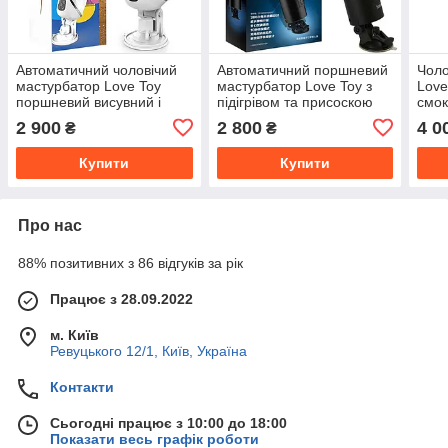
Автоматичний чоловічий
Автоматичний поршневий
Чоло
мастурбатор Love Toy
мастурбатор Love Toy з
Love
поршневий висувний і
підігрівом та присоскою
смок
обертовий
теле
2 900
2 800
4 0
₴
₴
пені
Купити
Купити
Про нас
88% позитивних з 86 відгуків за рік
Працює з 28.09.2022
м. Київ
Ревуцького 12/1, Київ, Україна
Контакти
Сьогодні працює з 10:00 до 18:00
Показати весь графік роботи