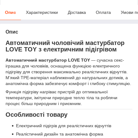
Опис
Характеристики
Доставка
Оплата
Умови п
Опис
Автоматичний чоловічий мастурбатор
LOVE TOY з електричним підігрівом
Автоматичний мастурбатор LOVE TOY
— сучасна секс-
іграшка для чоловіків, оснащена функцією електричного
підігріву для створення максимально реалістичних відчуттів.
М’який TPE-матеріал наближений до натуральних дотиків, а
анатомічна форма забезпечує комфорт і глибоку стимуляцію.
Функція підігріву нагріває пристрій до оптимальної
температури, імітуючи природне тепло тіла та роблячи
процес більш природним і приємним.
Особливості товару
Електричний підігрів для реалістичних відчуттів
Реалістичний дизайн та анатомічна форма