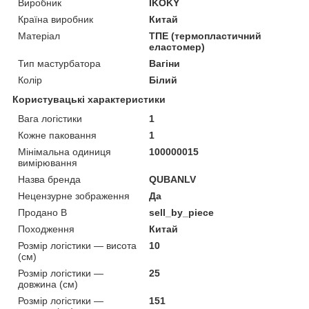
Виробник
IKOKY
Країна виробник
Китай
Матеріал
ТПЕ (термопластичний
еластомер)
Тип мастурбатора
Вагіни
Колір
Білий
Користувацькі характеристики
Вага логістики
1
Кожне паковання
1
Мінімальна одиниця
100000015
вимірювання
Назва бренда
QUBANLV
Нецензурне зображення
Да
Продано В
sell_by_piece
Походження
Китай
Розмір логістики — висота
10
(см)
Розмір логістики —
25
довжина (см)
Розмір логістики —
151