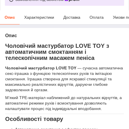
Опис
Характеристики
Доставка
Оплата
Умови п
Опис
Чоловічий мастурбатор LOVE TOY з
автоматичним смоктанням і
телескопічним масажем пеніса
Чоловічий мастурбатор LOVE TOY
— сучасна автоматична
секс-іграшка з функцією телескопічних рухів та імітацією
смоктання. Іграшка створена для яскравої стимуляції та
максимально реалістичних відчуттів, даруючи глибоке
задоволення й оргазм.
М’який TPE-матеріал наближений до натуральних відчуттів, а
автоматичні режими рухів і всмоктування дозволяють
налаштувати процес під індивідуальні вподобання.
Особливості товару