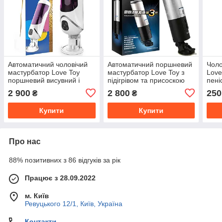
Автоматичний чоловічий
Автоматичний поршневий
Чоло
мастурбатор Love Toy
мастурбатор Love Toy з
Love
поршневий висувний і
підігрівом та присоскою
пені
обертовий
2 900
2 800
250
₴
₴
Купити
Купити
Про нас
88% позитивних з 86 відгуків за рік
Працює з 28.09.2022
м. Київ
Ревуцького 12/1, Київ, Україна
Контакти