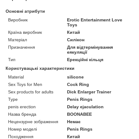
Основні атрибути
Виробник
Erotic Entertainment Love
Toys
Країна виробник
Китай
Матеріал
Силікон
Призначення
Для відтермінування
еякуляції
Тип
Ерекційні кільця
Користувацькі характеристики
Material
silicone
Sex Toys for Men
Cock Ring
Sex products for adults
Dick Enlarger Trainer
Type
Penis Rings
penis erection
Delay ejaculation
Назва бренда
BOONABEE
Нецензурне зображення
Немає
Номер моделі
Penis Rings
Походження
Китай