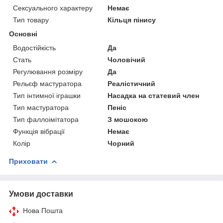
Сексуального характеру
Немає
Тип товару
Кільця пінису
Основні
Водостійкість
Да
Стать
Чоловічий
Регулювання розміру
Да
Рельєф мастуратора
Реалістичний
Тип інтимної іграшки
Насадка на статевий член
Тип мастуратора
Пеніс
Тип фаллоімітатора
З мошокою
Функція вібрації
Немає
Колір
Чорний
Приховати
Умови доставки
Нова Пошта