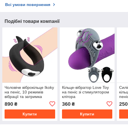
Всі умови повернення
Подібні товари компанії
Чоловіче віброкільце Ikoky
Кільце-вібратор Love Toy
Силі
на пеніс, 10 режимів
на пеніс зі стимулятором
кіль
вібрації та затримка
клітора
пені
еякуляції
та п
890
360
250
₴
₴
Купити
Купити