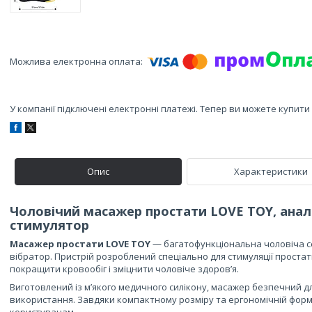
У компанії підключені електронні платежі. Тепер ви можете купит
Опис
Характеристики
Чоловічий масажер простати LOVE TOY, аналь
стимулятор
Масажер простати LOVE TOY
— багатофункціональна чоловіча се
вібратор. Пристрій розроблений спеціально для стимуляції простат
покращити кровообіг і зміцнити чоловіче здоров’я.
Виготовлений із м’якого медичного силікону, масажер безпечний д
використання. Завдяки компактному розміру та ергономічній формі 