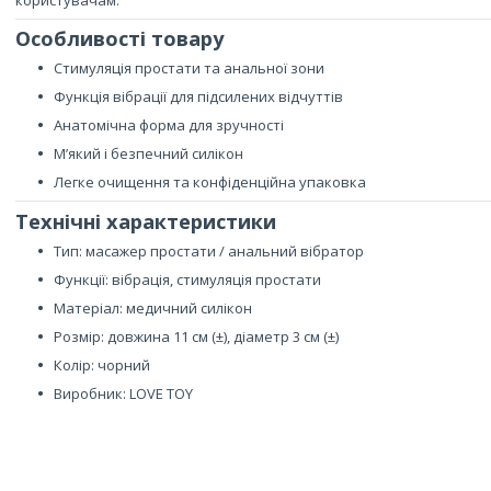
користувачам.
Особливості товару
Стимуляція простати та анальної зони
Функція вібрації для підсилених відчуттів
Анатомічна форма для зручності
М’який і безпечний силікон
Легке очищення та конфіденційна упаковка
Технічні характеристики
Тип: масажер простати / анальний вібратор
Функції: вібрація, стимуляція простати
Матеріал: медичний силікон
Розмір: довжина 11 см (±), діаметр 3 см (±)
Колір: чорний
Виробник: LOVE TOY