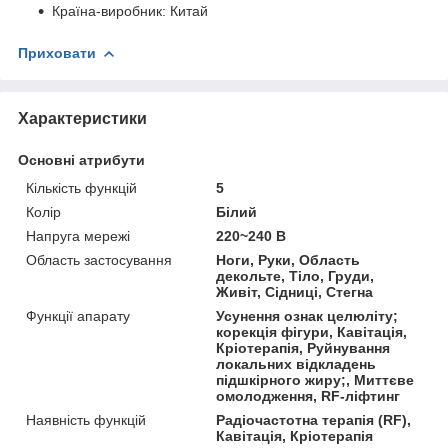
Країна-виробник: Китай
Приховати
Характеристики
Основні атрибути
Кількість функцій
5
Колір
Білий
Напруга мережі
220~240 В
Область застосування
Ноги, Руки, Область
декольте, Тіло, Груди,
Живіт, Сідниці, Стегна
Функції апарату
Усунення ознак целюліту;
корекція фігури, Кавітація,
Кріотерапія, Руйнування
локальних відкладень
підшкірного жиру;, Миттєве
омолодження, RF-ліфтинг
Наявність функцій
Радіочастотна терапія (RF),
Кавітація, Кріотерапія