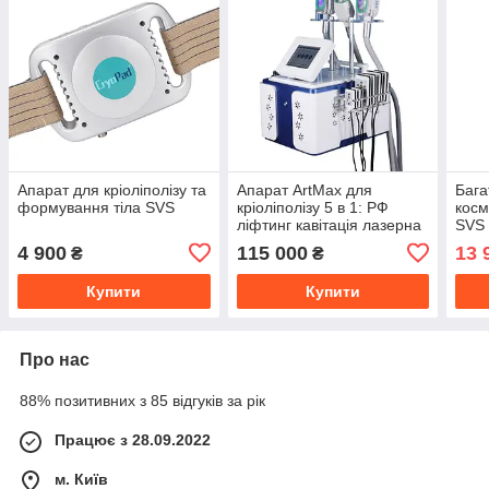
Апарат для кріоліполізу та
Апарат ArtMax для
Бага
формування тіла SVS
кріоліполізу 5 в 1: РФ
косм
ліфтинг кавітація лазерна
SVS 
ліпосакція
маса
4 900
115 000
13 
₴
₴
ліфт
Купити
Купити
Про нас
88% позитивних з 85 відгуків за рік
Працює з 28.09.2022
м. Київ