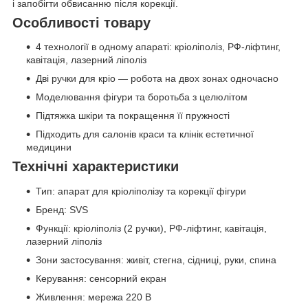
і запобігти обвисанню після корекції.
Особливості товару
4 технології в одному апараті: кріоліполіз, РФ-ліфтинг,
кавітація, лазерний ліполіз
Дві ручки для кріо — робота на двох зонах одночасно
Моделювання фігури та боротьба з целюлітом
Підтяжка шкіри та покращення її пружності
Підходить для салонів краси та клінік естетичної
медицини
Технічні характеристики
Тип: апарат для кріоліполізу та корекції фігури
Бренд: SVS
Функції: кріоліполіз (2 ручки), РФ-ліфтинг, кавітація,
лазерний ліполіз
Зони застосування: живіт, стегна, сідниці, руки, спина
Керування: сенсорний екран
Живлення: мережа 220 В