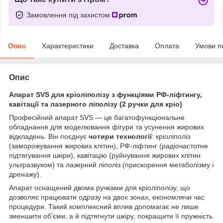
Замовлення під захистом
Опис
Характеристики
Доставка
Оплата
Умови п
Опис
Апарат SVS для кріоліполізу з функціями РФ-ліфтингу,
кавітації та лазерного ліполізу (2 ручки для кріо)
Професійний апарат SVS — це багатофункціональне
обладнання для моделювання фігури та усунення жирових
відкладень. Він поєднує
чотири технології
: кріоліполіз
(заморожування жирових клітин), РФ-ліфтинг (радіочастотне
підтягування шкіри), кавітацію (руйнування жирових клітин
ультразвуком) та лазерний ліполіз (прискорення метаболізму і
дренажу).
Апарат оснащений двома ручками для кріоліполізу, що
дозволяє працювати одразу на двох зонах, економлячи час
процедури. Такий комплексний вплив допомагає не лише
зменшити об’єми, а й підтягнути шкіру, покращити її пружність