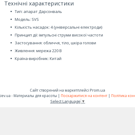
Технічні характеристики
Тип: апарат Дарсонваль
Модель: SVS
Кількість насадок: 4 (універсальні електроди)
Принцип дії: імпульсні струми високої частоти
Застосування: обличчя, тіло, шкіра голови
Живлення: мережа 220 В
Країна-виробник: Китай
Prom.ua
Сайт створений на маркетплейсі
FashionShop.kiev.ua - Материалы для красоты |
Поскаржитися на контент
|
Політика кон
Select Language
▼