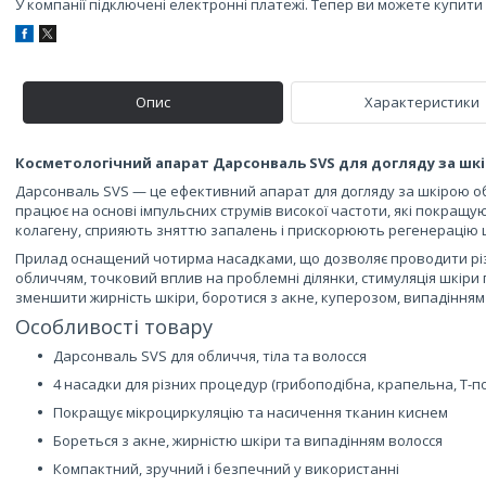
У компанії підключені електронні платежі. Тепер ви можете купит
Опис
Характеристики
Косметологічний апарат Дарсонваль SVS для догляду за шкір
Дарсонваль SVS — це ефективний апарат для догляду за шкірою обли
працює на основі імпульсних струмів високої частоти, які покра
колагену, сприяють зняттю запалень і прискорюють регенерацію 
Прилад оснащений чотирма насадками, що дозволяє проводити різн
обличчям, точковий вплив на проблемні ділянки, стимуляція шкіри 
зменшити жирність шкіри, боротися з акне, куперозом, випадінням
Особливості товару
Дарсонваль SVS для обличчя, тіла та волосся
4 насадки для різних процедур (грибоподібна, крапельна, Т-по
Покращує мікроциркуляцію та насичення тканин киснем
Бореться з акне, жирністю шкіри та випадінням волосся
Компактний, зручний і безпечний у використанні