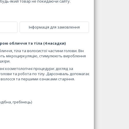
и будь-який товар не покидаючи сайту.
Інформація для замовлення
ою обличчя та тіла (4 насадки)
ччя, тіла та волосистої частини голови. Він
щують мікроциркуляцію, стимулюють вироблення
шкіри.
і косметологічні процедури: догляд за
голови та робота по тілу. Дарсонваль допомагає
 волосся та першими ознаками старіння.
дібна, гребінець)