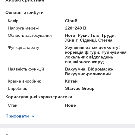
Основні атрибути
Колір
Сірий
Напруга мережі
220~240 В
Область застосування
Ноги, Руки, Тіло, Груди,
Живіт, Сідниці, Стегна
Функції апарату
Усунення ознак целюліту;
корекція фігури, Руйнування
локальних відкладень
підшкірного жиру;
Наявність функцій
Вакуумна, Вібромасаж,
Вакуумно-роликовий
Країна виробник
Китай
Виробник
Starvac Group
Користувацькі характеристики
Стан
Нове
Приховати