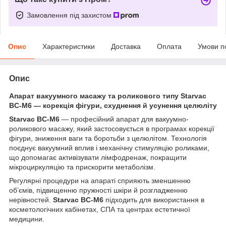
Замовлення під захистом
Опис
Характеристики
Доставка
Оплата
Умови п
Опис
Апарат вакуумного масажу та роликового типу Starvac
BC-M6 — корекція фігури, схуднення й усунення целюліту
Starvac BC-M6
— професійний апарат для вакуумно-
роликового масажу, який застосовується в програмах корекції
фігури, зниження ваги та боротьби з целюлітом. Технологія
поєднує вакуумний вплив і механічну стимуляцію роликами,
що допомагає активізувати лімфодренаж, покращити
мікроциркуляцію та прискорити метаболізм.
Регулярні процедури на апараті сприяють зменшенню
об’ємів, підвищенню пружності шкіри й розгладженню
нерівностей.
Starvac BC-M6
підходить для використання в
косметологічних кабінетах, СПА та центрах естетичної
медицини.