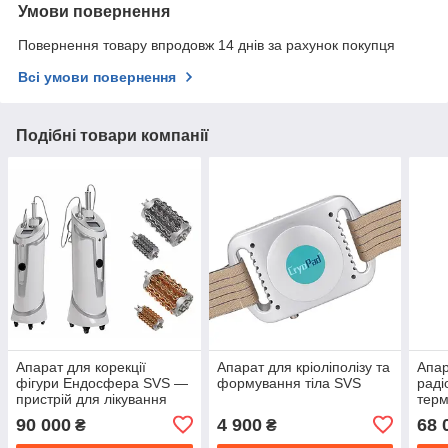
Умови повернення
Повернення товару впродовж 14 днів за рахунок покупця
Всі умови повернення
Подібні товари компанії
Апарат для корекції
Апарат для кріоліполізу та
Апар
фігури Ендосфера SVS —
формування тіла SVS
раді
пристрій для лікування
терм
целюліту та видалення
коре
90 000
4 900
68 
₴
₴
жиру