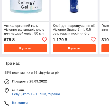
Антиалергенний гель
Клей для нарощування вій
Геле
Vivienne від випарів клею
Vivienne Space 5 ml, 0,5
знят
для лешмейкерів , 80 мл
сек, термін носіння 6-8
тижнів
675
1 170
310
₴
₴
Купити
Купити
Про нас
88% позитивних з 86 відгуків за рік
Працює з 28.09.2022
м. Київ
Ревуцького 12/1, Київ, Україна
Контакти