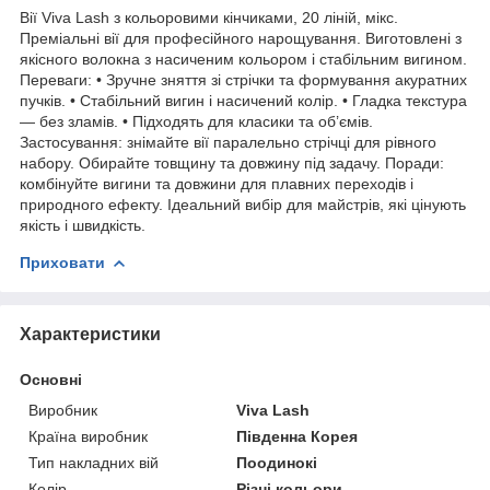
Вії Viva Lash з кольоровими кінчиками, 20 ліній, мікс.
Преміальні вії для професійного нарощування. Виготовлені з
якісного волокна з насиченим кольором і стабільним вигином.
Переваги: • Зручне зняття зі стрічки та формування акуратних
пучків. • Стабільний вигин і насичений колір. • Гладка текстура
— без зламів. • Підходять для класики та об’ємів.
Застосування: знімайте вії паралельно стрічці для рівного
набору. Обирайте товщину та довжину під задачу. Поради:
комбінуйте вигини та довжини для плавних переходів і
природного ефекту. Ідеальний вибір для майстрів, які цінують
якість і швидкість.
Приховати
Характеристики
Основні
Виробник
Viva Lash
Країна виробник
Південна Корея
Тип накладних вій
Поодинокі
Колір
Різні кольори