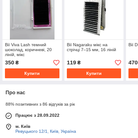
Вії Viva Lash темний
Вії Nagaraku мікс на
Вії D
шоколад, коричневі, 20
стрічці 7–15 мм, 16 ліній
ліній, мікс
350
119
470
₴
₴
Купити
Купити
Про нас
88% позитивних з 86 відгуків за рік
Працює з 28.09.2022
м. Київ
Ревуцького 12/1, Київ, Україна