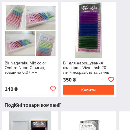
Вії Nagaraku Mix color
Вії для нарощування
Ombre Neon C вигин,
кольорові Viva Lash 20
товщина 0.07 мм,
ліній яскравість та стиль
довжина 12 мм
350
₴
140
₴
Купити
Подібні товари компанії