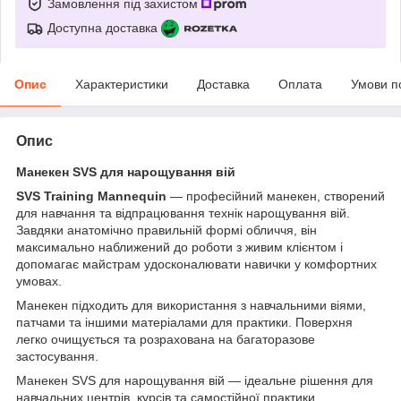
Замовлення під захистом
Доступна доставка
Опис
Характеристики
Доставка
Оплата
Умови п
Опис
Манекен SVS для нарощування вій
SVS Training Mannequin
— професійний манекен, створений
для навчання та відпрацювання технік нарощування вій.
Завдяки анатомічно правильній формі обличчя, він
максимально наближений до роботи з живим клієнтом і
допомагає майстрам удосконалювати навички у комфортних
умовах.
Манекен підходить для використання з навчальними віями,
патчами та іншими матеріалами для практики. Поверхня
легко очищується та розрахована на багаторазове
застосування.
Манекен SVS для нарощування вій — ідеальне рішення для
навчальних центрів, курсів та самостійної практики