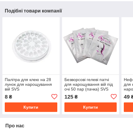
Подібні товари компанії
Палітра для клею на 28
Безворсові гелеві патчі
Нефр
лунок для нарощування
для нарощування вій під
для 
вій SVS
очі 50 пар (пачка) SVS
наро
8
125
49
₴
₴
Купити
Купити
Про нас