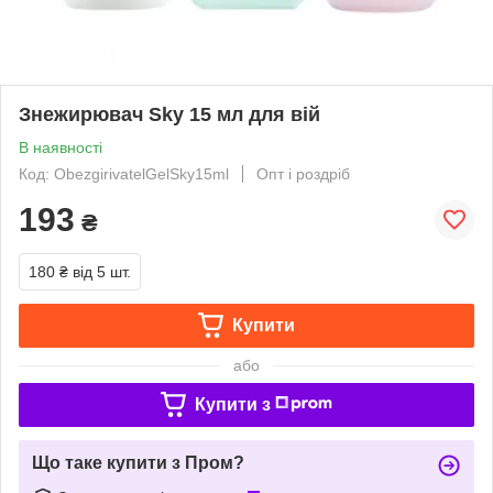
Знежирювач Sky 15 мл для вій
В наявності
Код: ObezgirivatelGelSky15ml
Опт і роздріб
193
₴
180 ₴
від 5 шт.
Купити
або
Купити з
Що таке купити з Пром?