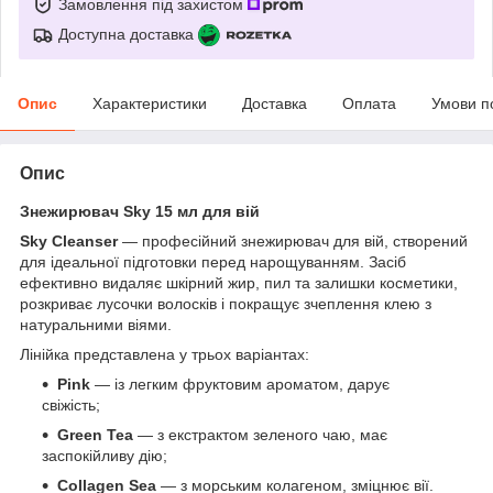
Замовлення під захистом
Доступна доставка
Опис
Характеристики
Доставка
Оплата
Умови п
Опис
Знежирювач Sky 15 мл для вій
Sky Cleanser
— професійний знежирювач для вій, створений
для ідеальної підготовки перед нарощуванням. Засіб
ефективно видаляє шкірний жир, пил та залишки косметики,
розкриває лусочки волосків і покращує зчеплення клею з
натуральними віями.
Лінійка представлена у трьох варіантах:
Pink
— із легким фруктовим ароматом, дарує
свіжість;
Green Tea
— з екстрактом зеленого чаю, має
заспокійливу дію;
Collagen Sea
— з морським колагеном, зміцнює вії.