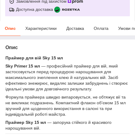
Замовлення під захистом
Доступна доставка
Опис
Характеристики
Доставка
Оплата
Умови п
Опис
Праймер для вій Sky 15 мл
Sky Primer 15 мл
— професійний праймер для вій, який
застосовується перед процедурою нарощування для
максимального зчеплення клею й натуральних вій. Засіб
ефективно знежирює, видаляє залишки забруднень і створює
ідеальні умови для довговічного результату.
Формула праймера швидко випаровується, не обтяжує вії та
не викликає подразнень. Компактний флакон об’ємом 15 мл
зручний для щоденного використання в салоні та при
індивідуальній роботі майстра.
Праймер Sky 15 мл
— запорука стійкого й красивого
нарощування вій.