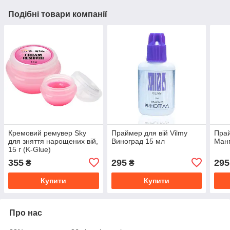
Подібні товари компанії
Кремовий ремувер Sky
Праймер для вій Vilmy
Прай
для зняття нарощених вій,
Виноград 15 мл
Манг
15 г (K-Glue)
355
295
295
₴
₴
Купити
Купити
Про нас