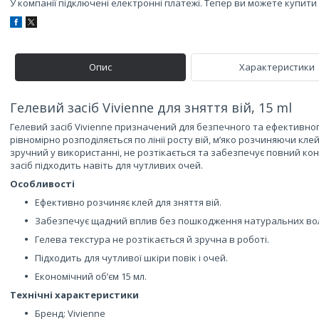
У компанії підключені електронні платежі. Тепер ви можете купит
Опис
Характеристики
Гелевий засіб Vivienne для зняття вій, 15 ml
Гелевий засіб Vivienne призначений для безпечного та ефективног
рівномірно розподіляється по лінії росту вій, м’яко розчиняючи кл
зручний у використанні, не розтікається та забезпечує повний ко
засіб підходить навіть для чутливих очей.
Особливості
Ефективно розчиняє клей для зняття вій.
Забезпечує щадний вплив без пошкодження натуральних вол
Гелева текстура не розтікається й зручна в роботі.
Підходить для чутливої шкіри повік і очей.
Економічний об’єм 15 мл.
Технічні характеристики
Бренд: Vivienne