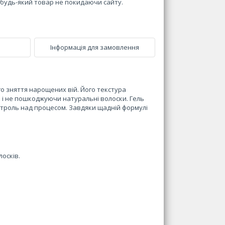
и будь-який товар не покидаючи сайту.
Інформація для замовлення
о зняття нарощених вій. Його текстура
ей і не пошкоджуючи натуральні волоски. Гель
нтроль над процесом. Завдяки щадній формулі
осків.