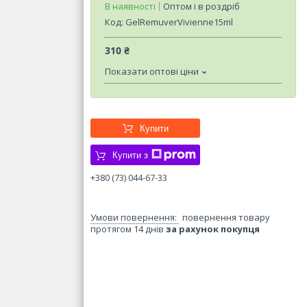
В наявності
Оптом і в роздріб
Код:
GelRemuverVivienne15ml
310 ₴
Показати оптові ціни
Купити
Купити з
+380 (73) 044-67-33
повернення товару
протягом 14 днів
за рахунок покупця