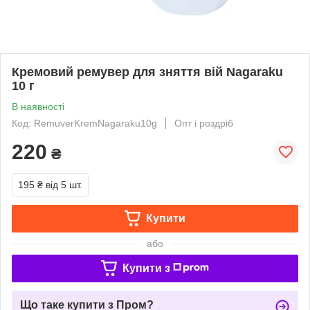
Кремовий ремувер для зняття вій Nagaraku
10 г
В наявності
Код: RemuverKremNagaraku10g
Опт і роздріб
220
₴
195 ₴
від 5 шт.
Купити
або
Купити з
Що таке купити з Пром?