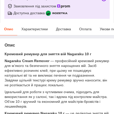
Замовлення під захистом
Доступна доставка
Опис
Характеристики
Доставка
Оплата
Умови п
Опис
Кремовий ремувер для зняття вій Nagaraku 10 г
Nagaraku Cream Remover
— професійний кремовий ремувер
для м’якого та безпечного зняття нарощених вій. Засіб
ефективно розчиняє клей, при цьому не пошкоджує
натуральні вії та не викликає печіння чи подразнення.
Завдяки щільній текстурі крему ремувер зручно наносити, він
не розтікається й працює локально.
Ідеальний для роботи з чутливими очима, підходить для
використання як у салоні, так і вдома під контролем майстра.
Об’єм 10 г зручний та економний для майстрів-бровістів і
лешмейкерів.
Кремовий ремувер Nagaraku 10 г
— це делікатне зняття вій